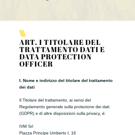
Progetto OCTOPUS
Progetto Borgo 4.0 – C-
Mobility
Progetto Smart&Start
ART. 1 TITOLARE DEL
TRATTAMENTO DATI E
Progetto IADIPGI
DATA PROTECTION
OFFICER
Pillole tecniche
Missione
I. Nome e indirizzo del titolare del trattamento
dei dati
Contatti
Il Titolare del trattamento, ai sensi del
News
Regolamento generale sulla protezione dei dati
(GDPR) e di altre disposizioni sulla privacy, è:
Eventi
IVM Srl
Piazza Principe Umberto I, 16