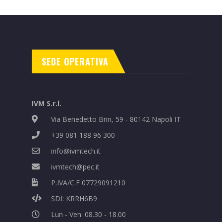
SEDE OPERATIVA
IVM S.r.l.
Via Benedetto Brin, 59 - 80142 Napoli IT
+39 081 188 96 300
info@ivmtech.it
ivmtech@pec.it
P.IVA/C.F 07729091210
SDI: KRRH6B9
Lun - Ven: 08.30 - 18.00