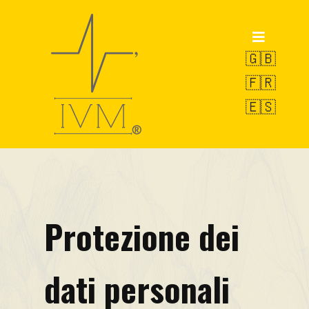
Home
Prodotti
🇬🇧
🇫🇷
POWERVE
🇪🇸
OCTOPUS
SWAN
Servizio di Pesatura
R&D
Protezione dei
Progetto SIDIRR
VAMS-UBM
dati personali
EW-LMS