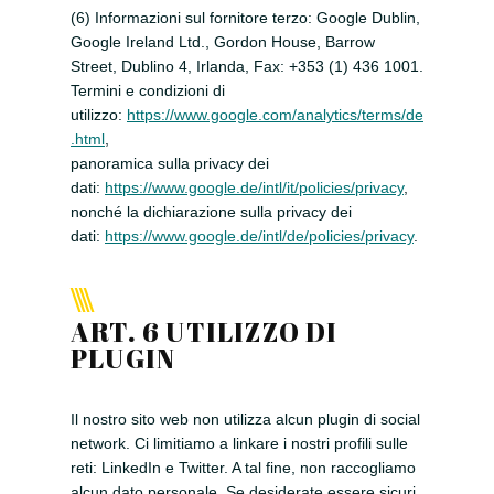
(6) Informazioni sul fornitore terzo: Google Dublin,
Google Ireland Ltd., Gordon House, Barrow
Street, Dublino 4, Irlanda, Fax: +353 (1) 436 1001.
Termini e condizioni di
utilizzo:
https://www.google.com/analytics/terms/de
.html
,
panoramica sulla privacy dei
dati:
https://www.google.de/intl/it/policies/privacy
,
nonché la
dichiarazione sulla privacy dei
dati:
https://www.google.de/intl/de/policies/privacy
.
ART. 6 UTILIZZO DI
PLUGIN
Il nostro sito web non utilizza alcun plugin di social
network. Ci limitiamo a linkare i nostri profili sulle
reti: LinkedIn e Twitter. A tal fine, non raccogliamo
alcun dato personale. Se desiderate essere sicuri