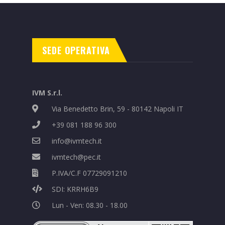
SEDE OPERATIVA
IVM S.r.l.
Via Benedetto Brin, 59 - 80142 Napoli IT
+39 081 188 96 300
info@ivmtech.it
ivmtech@pec.it
P.IVA/C.F 07729091210
SDI: KRRH6B9
Lun - Ven: 08.30 - 18.00