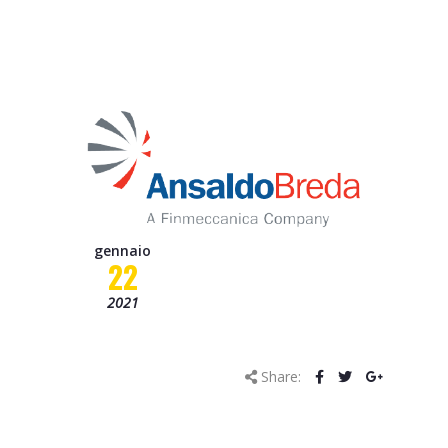
Progetto OCTOPUS
Progetto Borgo 4.0 – C-
Mobility
Progetto Smart&Start
Progetto IADIPGI
Pillole tecniche
Missione
gennaio
22
Contatti
2021
News
Share:
Eventi