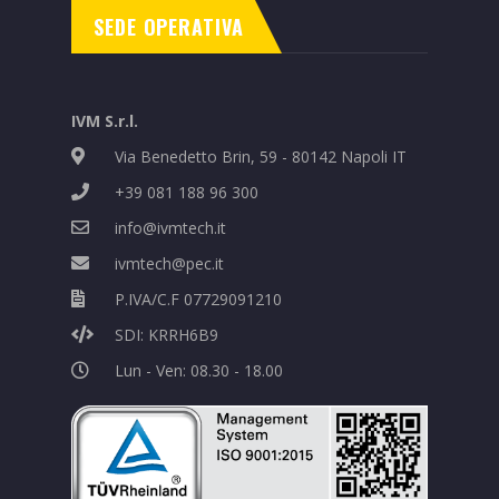
SEDE OPERATIVA
IVM S.r.l.
Via Benedetto Brin, 59 - 80142 Napoli IT
+39 081 188 96 300
info@ivmtech.it
ivmtech@pec.it
P.IVA/C.F 07729091210
SDI: KRRH6B9
Lun - Ven: 08.30 - 18.00