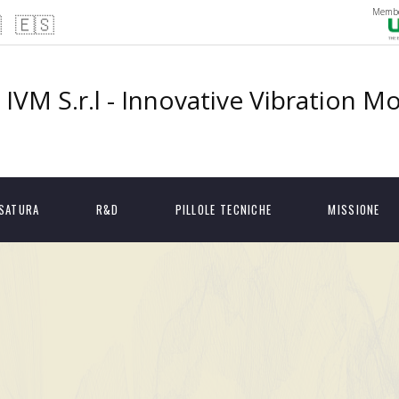
Membe

🇪🇸
IVM S.r.l - Innovative Vibration M
ESATURA
R&D
PILLOLE TECNICHE
MISSIONE