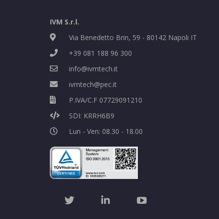
IVM S.r.l.
Via Benedetto Brin, 59 - 80142 Napoli IT
+39 081 188 96 300
info@ivmtech.it
ivmtech@pec.it
P.IVA/C.F 07729091210
SDI: KRRH6B9
Lun - Ven: 08.30 - 18.00