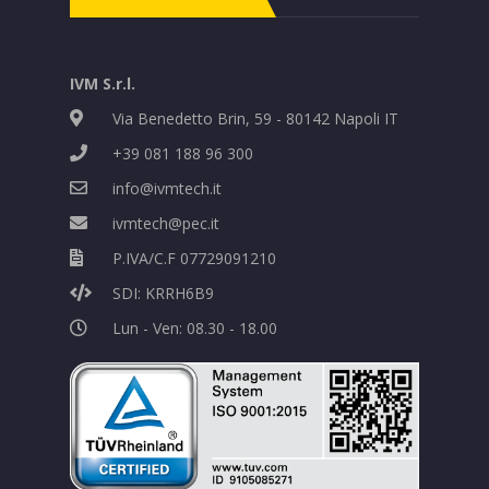
IVM S.r.l.
Via Benedetto Brin, 59 - 80142 Napoli IT
+39 081 188 96 300
info@ivmtech.it
ivmtech@pec.it
P.IVA/C.F 07729091210
SDI: KRRH6B9
Lun - Ven: 08.30 - 18.00