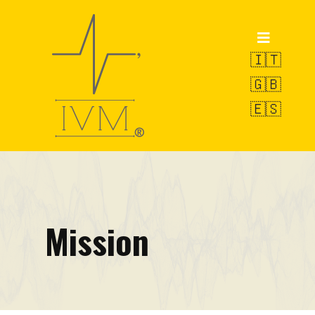
Accueil
Produits
🇮🇹
🇬🇧
POWERVE
🇪🇸
OCTOPUS
SWAN
Service de Pesage
R&D
Mission
VAMS-UBM
EW-LMS
Pilules techniques