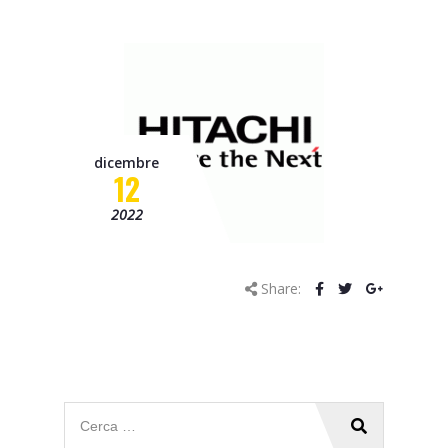
Progetto OCTOPUS
Progetto Borgo 4.0 – C-
Mobility
Progetto Smart&Start
dicembre
Progetto IADIPGI
12
Pillole tecniche
2022
Missione
Share:
Contatti
News
Eventi