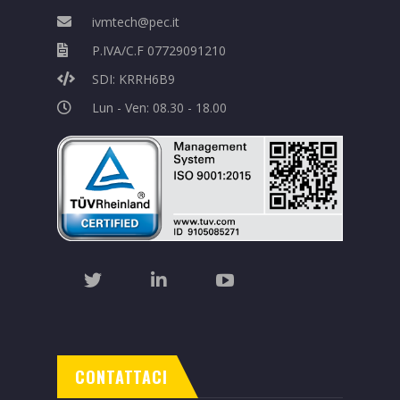
ivmtech@pec.it
P.IVA/C.F 07729091210
SDI: KRRH6B9
Lun - Ven: 08.30 - 18.00
CONTATTACI