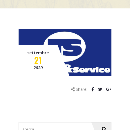
Progetto OCTOPUS
Progetto Borgo 4.0 – C-
Mobility
Progetto Smart&Start
Progetto IADIPGI
settembre
21
Pillole tecniche
2020
Missione
Contatti
Share:
News
Eventi