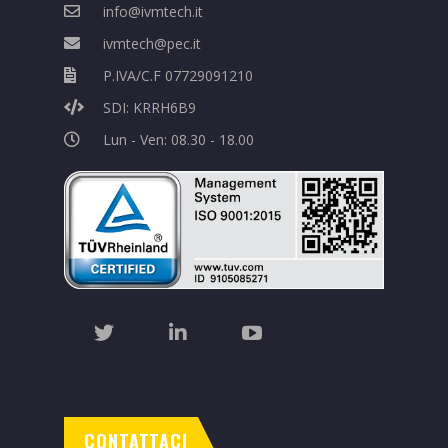
info@ivmtech.it
ivmtech@pec.it
P.IVA/C.F 07729091210
SDI: KRRH6B9
Lun - Ven: 08.30 - 18.00
CONTATTACI