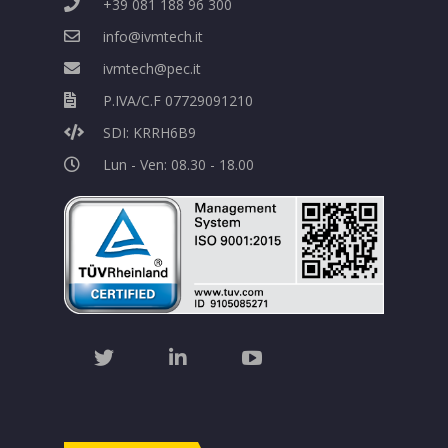
+39 081 188 96 300
info@ivmtech.it
ivmtech@pec.it
P.IVA/C.F 07729091210
SDI: KRRH6B9
Lun - Ven: 08.30 - 18.00