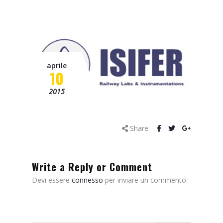
Progetto OCTOPUS
Progetto Borgo 4.0 – C-
Mobility
Progetto Smart&Start
aprile
10
Progetto IADIPGI
2015
Pillole tecniche
Missione
Share:
Contatti
Write a Reply or Comment
News
Devi essere
connesso
per inviare un commento.
Eventi