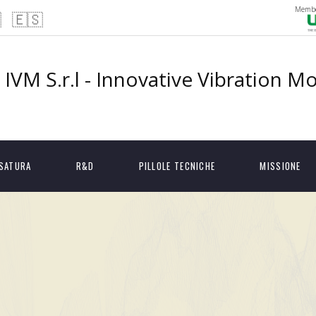
Membe

🇪🇸
IVM S.r.l - Innovative Vibration M
ESATURA
R&D
PILLOLE TECNICHE
MISSIONE