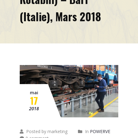
Mission
(Italie), Mars 2018
Contact
News
Événements
mai
17
2018
Posted by marketing
In
POWERVE