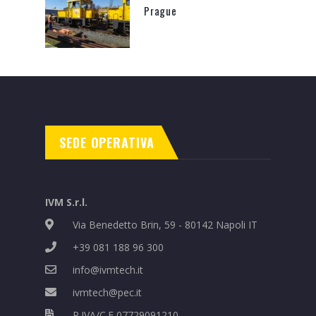
Prague
SEDE OPERATIVA
IVM S.r.l.
Via Benedetto Brin, 59 - 80142 Napoli IT
+39 081 188 96 300
info@ivmtech.it
ivmtech@pec.it
P.IVA/C.F 07729091210