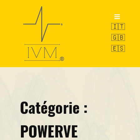
Accueil
Produits
🇮🇹
🇬🇧
POWERVE
🇪🇸
OCTOPUS
SWAN
Service de Pesage
R&D
Catégorie :
VAMS-UBM
EW-LMS
POWERVE
Pilules techniques