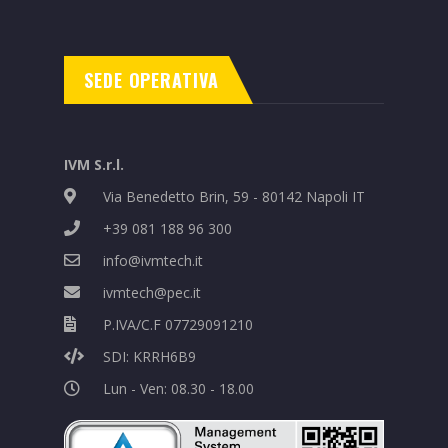
SEDE OPERATIVA
IVM S.r.l.
Via Benedetto Brin, 59 - 80142 Napoli IT
+39 081 188 96 300
info@ivmtech.it
ivmtech@pec.it
P.IVA/C.F 07729091210
SDI: KRRH6B9
Lun - Ven: 08.30 - 18.00