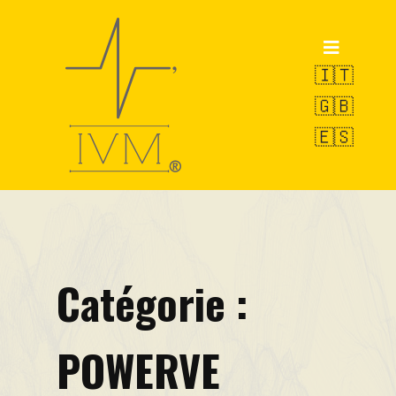
Accueil
Produits
🇮🇹
🇬🇧
POWERVE
🇪🇸
OCTOPUS
SWAN
Service de Pesage
R&D
Catégorie :
VAMS-UBM
EW-LMS
POWERVE
Pilules techniques