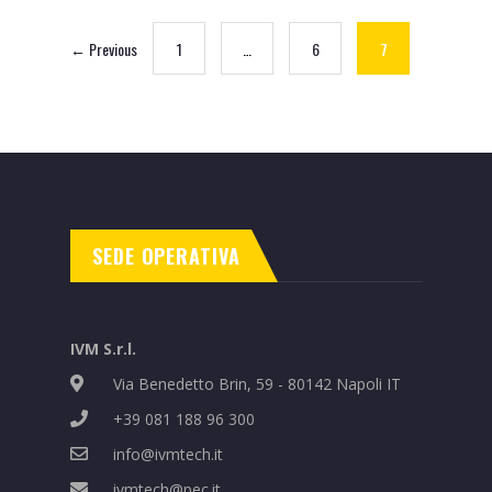
← Previous
1
…
6
7
SEDE OPERATIVA
IVM S.r.l.
Via Benedetto Brin, 59 - 80142 Napoli IT
+39 081 188 96 300
info@ivmtech.it
ivmtech@pec.it