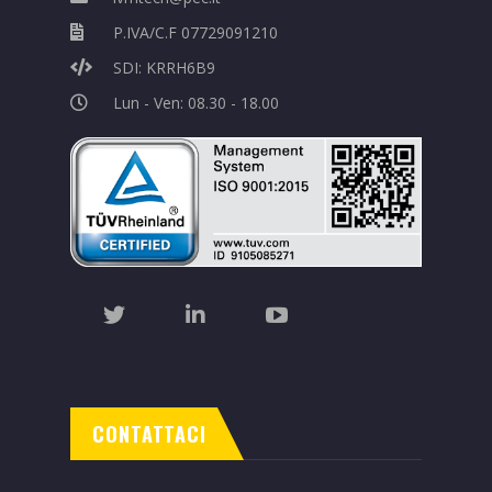
P.IVA/C.F 07729091210
SDI: KRRH6B9
Lun - Ven: 08.30 - 18.00
CONTATTACI