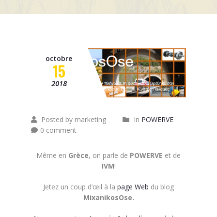
Mission
Contact
News
octobre
15
Événements
2018
Posted by marketing
In
POWERVE
0 comment
Même en
Grèce
, on parle de
POWERVE
et de
IVM
!
Jetez un coup d’œil à la
page Web
du blog
MixanikosOse.