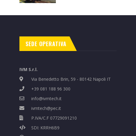
SEDE OPERATIVA
IVM S.r.l.
Via Benedetto Brin, 59 - 80142 Napoli IT
+39 081 188 96 300
info@ivmtech.it
ivmtech@pec.it
P.IVA/C.F 07729091210
SDI: KRRH6B9