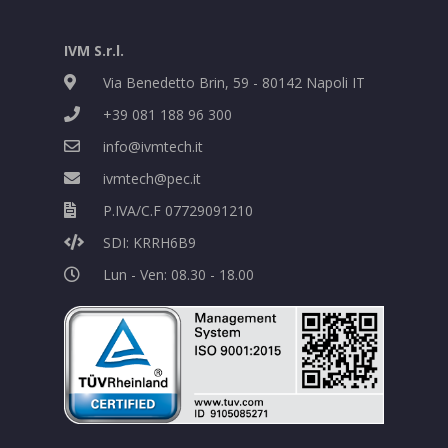
IVM S.r.l.
Via Benedetto Brin, 59 - 80142 Napoli IT
+39 081 188 96 300
info@ivmtech.it
ivmtech@pec.it
P.IVA/C.F 07729091210
SDI: KRRH6B9
Lun - Ven: 08.30 - 18.00