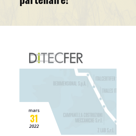
Mission
Contact
News
Événements
mars
31
2022