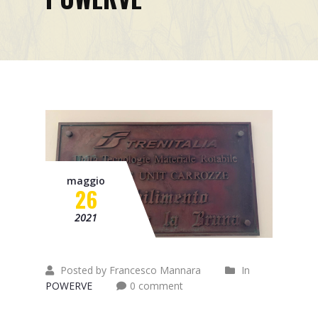
Progetto OCTOPUS
Progetto Borgo 4.0 – C-
Mobility
Progetto Smart&Start
Progetto IADIPGI
Pillole tecniche
Missione
maggio
26
Contatti
2021
News
Eventi
Posted by Francesco Mannara
In
POWERVE
0 comment