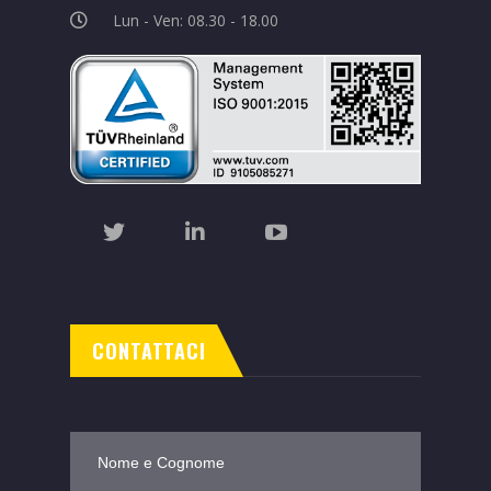
ivmtech@pec.it
P.IVA/C.F 07729091210
SDI: KRRH6B9
Lun - Ven: 08.30 - 18.00
CONTATTACI