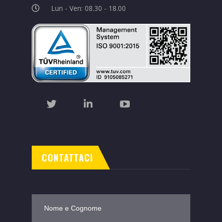
ivmtech@pec.it
P.IVA/C.F 07729091210
SDI: KRRH6B9
Lun - Ven: 08.30 - 18.00
CONTATTACI