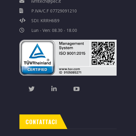
ivmtech@pec.it
P.IVA/C.F 07729091210
SDI: KRRH6B9
Lun - Ven: 08.30 - 18.00
CONTATTACI