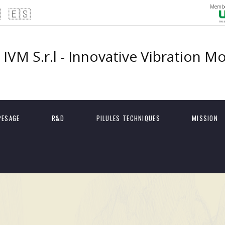
Membe

🇪🇸
IVM S.r.l - Innovative Vibration M
PESAGE
R&D
PILULES TECHNIQUES
MISSION