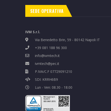
SEDE OPERATIVA
IVM S.r.l.
Via Benedetto Brin, 59 - 80142 Napoli IT
+39 081 188 96 300
info@ivmtech.it
ivmtech@pec.it
P.IVA/C.F 07729091210
SDI: KRRH6B9
Lun - Ven: 08.30 - 18.00