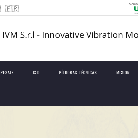
Membe

🇫🇷
IVM S.r.l - Innovative Vibration M
 PESAJE
I&D
PÍLDORAS TÉCNICAS
MISIÓN