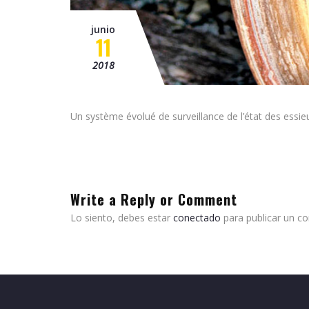
junio
11
2018
Un système évolué de surveillance de l’état des essi
Write a Reply or Comment
Lo siento, debes estar
conectado
para publicar un c