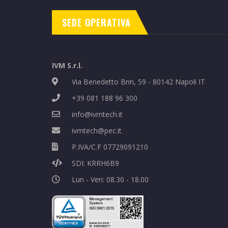
SEDE OPERATIVA
IVM S.r.l.
Via Benedetto Brin, 59 - 80142 Napoli IT
+39 081 188 96 300
info@ivmtech.it
ivmtech@pec.it
P.IVA/C.F 07729091210
SDI: KRRH6B9
Lun - Ven: 08.30 - 18.00