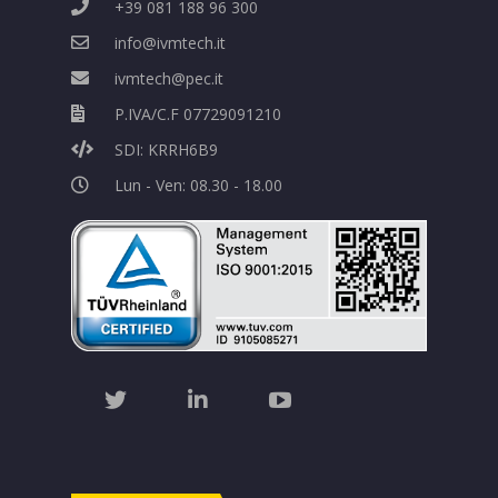
+39 081 188 96 300
info@ivmtech.it
ivmtech@pec.it
P.IVA/C.F 07729091210
SDI: KRRH6B9
Lun - Ven: 08.30 - 18.00