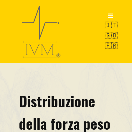
Inicio
Productos
🇮🇹
🇬🇧
POWERVE
🇫🇷
OCTOPUS
SWAN
Servicio de Pesaje
I&D
Distribuzione
VAMS-UBM
EW-LMS
della forza peso
Píldoras técnicas