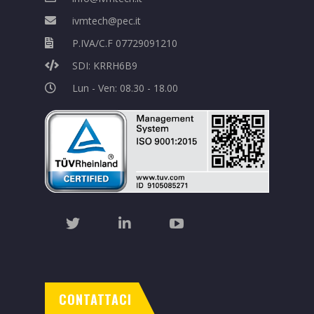
ivmtech@pec.it
P.IVA/C.F 07729091210
SDI: KRRH6B9
Lun - Ven: 08.30 - 18.00
CONTATTACI