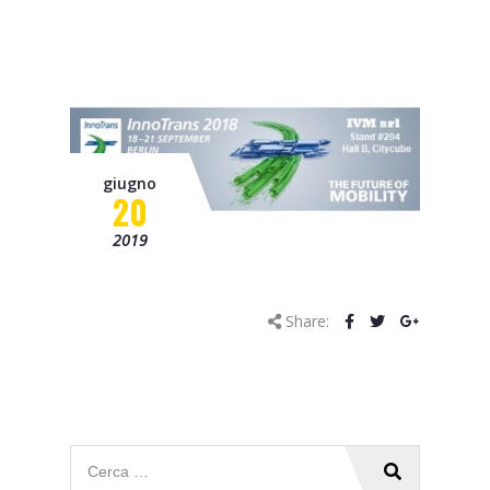
Progetto OCTOPUS
Progetto Borgo 4.0 – C-
Mobility
Progetto Smart&Start
Progetto IADIPGI
giugno
20
Pillole tecniche
2019
Missione
Contatti
Share:
News
Eventi