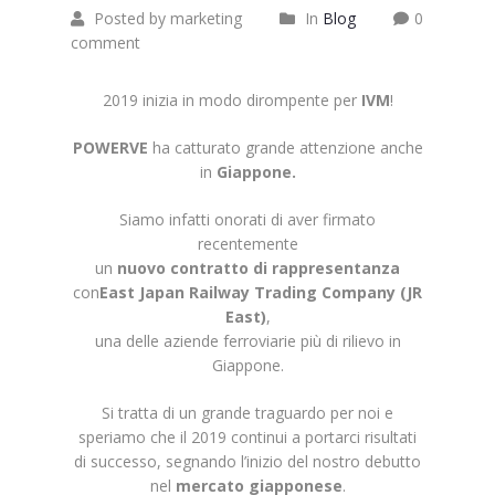
Posted by marketing
In
Blog
0
comment
2019 inizia in modo dirompente per
IVM
!
POWERVE
ha catturato grande attenzione anche
in
Giappone.
Siamo infatti onorati di aver firmato
recentemente
un
nuovo contratto di rappresentanza
con
East Japan Railway Trading Company (JR
East)
,
una delle aziende ferroviarie più di rilievo in
Giappone.
Si tratta di un grande traguardo per noi e
speriamo che il 2019 continui a portarci risultati
di successo, segnando l’inizio del nostro debutto
nel
mercato giapponese
.