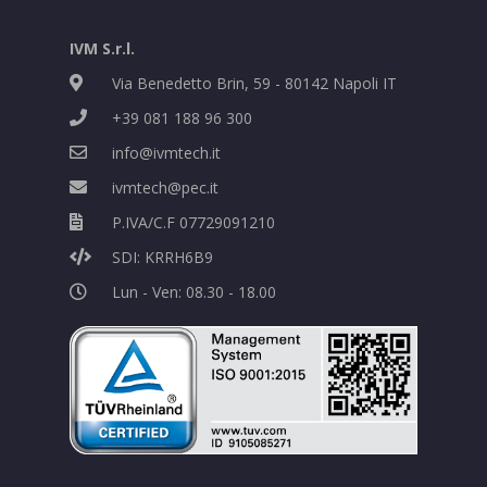
IVM S.r.l.
Via Benedetto Brin, 59 - 80142 Napoli IT
+39 081 188 96 300
info@ivmtech.it
ivmtech@pec.it
P.IVA/C.F 07729091210
SDI: KRRH6B9
Lun - Ven: 08.30 - 18.00