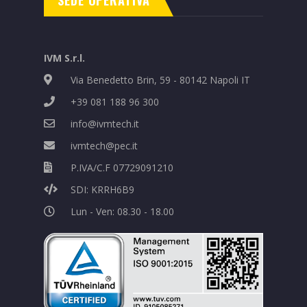
IVM S.r.l.
Via Benedetto Brin, 59 - 80142 Napoli IT
+39 081 188 96 300
info@ivmtech.it
ivmtech@pec.it
P.IVA/C.F 07729091210
SDI: KRRH6B9
Lun - Ven: 08.30 - 18.00