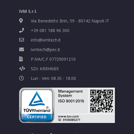
IVM S.r.l.
Via Benedetto Brin, 59 - 80142 Napoli IT
+39 081 188 96 300
info@ivmtech.it
ivmtech@pec.it
P.IVA/C.F 07729091210
SDI: KRRH6B9
Lun - Ven: 08.30 - 18.00