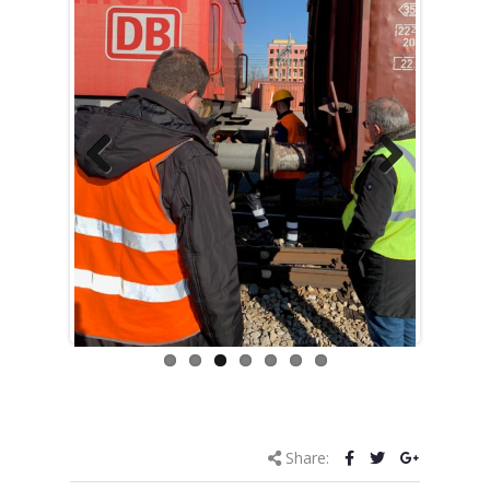
Previ
Next
ous
Share: